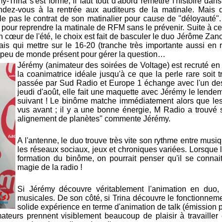
rina s'est formé, il faut tout d'abord remettre l'histoire dan
endez-vous à la rentrée aux auditeurs de la matinale. Mais
lle pas le contrat de son matinalier pour cause de "déloyauté
 pour reprendre la matinale de RFM sans le prévenir. Suite à c
n cœur de l'été, le choix est fait de basculer le duo Jérôme Z
ais qui mettre sur le 16-20 (tranche très importante aussi en 
c peu de monde présent pour gérer la question…
Jérémy (animateur des soirées de Voltage) est recruté en 
la coanimatrice idéale jusqu'à ce que la perle rare soit 
passée par Sud Radio et Europe 1 échange avec l'un des
jeudi d'août, elle fait une maquette avec Jérémy le lendem
suivant ! Le binôme matche immédiatement alors que les
vus avant ; il y a une bonne énergie, M Radio a trouvé s
alignement de planètes" commente Jérémy.
A l'antenne, le duo trouve très vite son rythme entre musiq
les réseaux sociaux, jeux et chroniques variées. Lorsque l
formation du binôme, on pourrait penser qu'il se connai
magie de la radio !
Si Jérémy découvre véritablement l'animation en duo, 
musicales. De son côté, si Trina découvre le fonctionneme
solide expérience en terme d'animation de talk (émission p
ateurs prennent visiblement beaucoup de plaisir à travailler