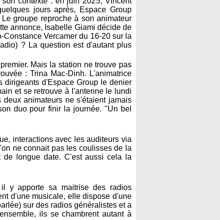
s son contexte : en juin 2025, Vincent
 quelques jours après, Espace Group
". Le groupe reproche à son animateur
ette annonce, Isabelle Giami décide de
ano-Constance Vercamer du 16-20 sur la
radio) ? La question est d'autant plus
premier. Mais la station ne trouve pas
trouvée : Trina Mac-Dinh. L'animatrice
 dirigeants d'Espace Group le denier
ain et se retrouve à l'antenne le lundi
 deux animateurs ne s'étaient jamais
on duo pour finir la journée. "Un bel
ue, interactions avec les auditeurs via
'on ne connait pas les coulisses de la
t de longue date. C'est aussi cela la
il y apporte sa maitrise des radios
nt d'une musicale, elle dispose d'une
arlée) sur des radios généralistes et a
 ensemble, ils se chambrent autant à