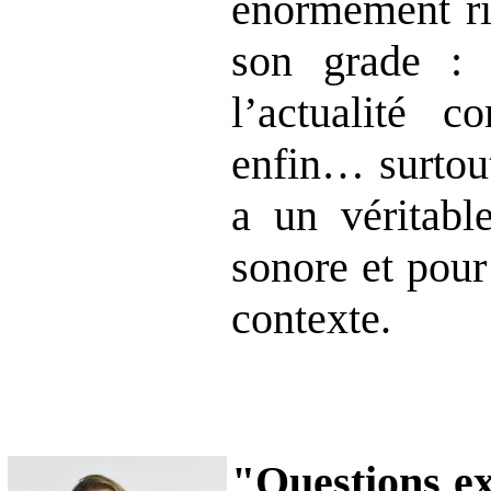
énormément ri
son grade : 
l’actualité
enfin… surtout
a un véritab
sonore et pour 
contexte.
"Questions e