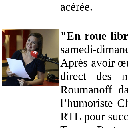
acérée.
"En roue libr
samedi-dimanc
Après avoir œ
direct des 
Roumanoff da
l’humoriste Ch
RTL pour succé