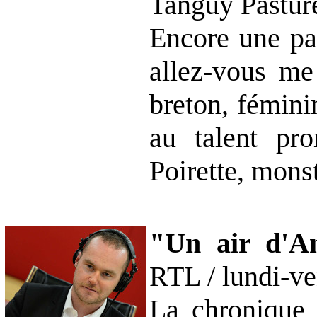
Tanguy Pastur
Encore une pas
allez-vous me
breton, fémini
au talent pr
Poirette, monst
"Un air d'A
RTL / lundi-ve
La chronique 