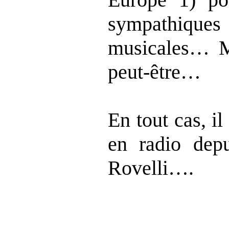
sympathique
musicales… Ma
peut-être…
En tout cas, i
en radio depu
Rovelli….