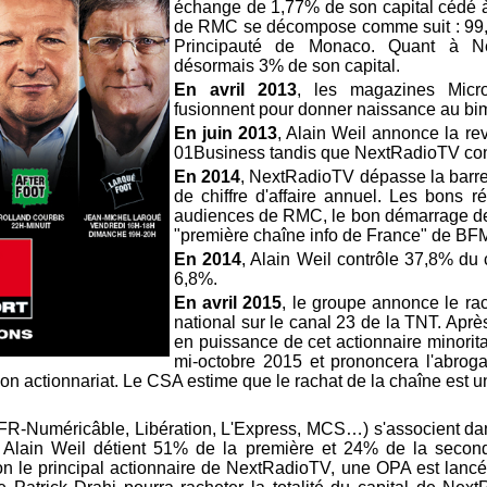
échange de 1,77% de son capital cédé à 
de RMC se décompose comme suit : 99,
Principauté de Monaco. Quant à Nex
désormais 3% de son capital.
En avril 2013
, les magazines Micro
fusionnent pour donner naissance au b
En juin 2013
, Alain Weil annonce la re
01Business tandis que NextRadioTV con
En 2014
, NextRadioTV dépasse la barre
de chiffre d'affaire annuel. Les bons r
audiences de RMC, le bon démarrage de 
"première chaîne info de France" de BF
En 2014
, Alain Weil contrôle 37,8% du 
6,8%.
En avril 2015
, le groupe annonce le ra
national sur le canal 23 de la TNT. Apr
en puissance de cet actionnaire minorita
mi-octobre 2015 et prononcera l'abrogat
son actionnariat. Le CSA estime que le rachat de la chaîne est 
 (SFR-Numéricâble, Libération, L'Express, MCS…) s'associent d
t. Alain Weil détient 51% de la première et 24% de la secon
on le principal actionnaire de NextRadioTV, une OPA est lancée