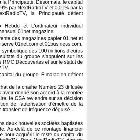
la Principauté. Désormais, le capital
9% par NextRadioTV et 0,01% par la
tRadioTV, la Principauté détient
 Hebdo et L'ordinateur individuel
imensuel 01net magazine.
vente des magazines papier 01 net et
serve 01net.com et 01business.com.
 symbolique des 100 millions d'euros
ésultats du groupe s'appuient sur les
RMC Découvertes et sur le statut de
MTV.
capital du groupe. Fimalac en détient
chat de la chaîne Numéro 23 diffusée
ès avoir donné son accord à la montée
ire, le CSA reviendra sur sa décision
ion de l'autorisation d'émettre de la
un transfert de fréquence déguisé…
ans deux nouvelles sociétés baptisées
de. Au-delà de ce montage financier
 pour acquérir le reste du capital du