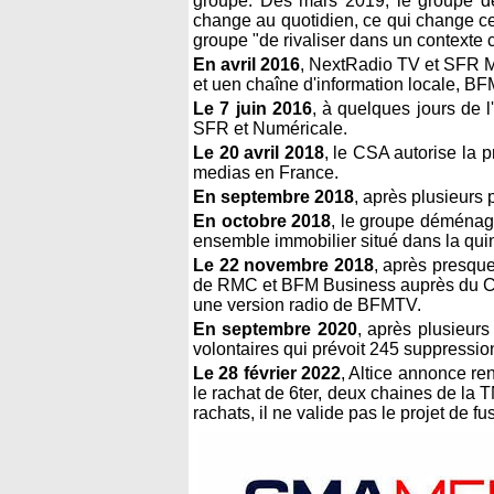
groupe. Dès mars 2019, le groupe de
change au quotidien, ce qui change ce
groupe "de rivaliser dans un contexte c
En avril 2016
, NextRadio TV et SFR M
et uen chaîne d'information locale, BF
Le 7 juin 2016
, à quelques jours de
SFR et Numéricale.
Le 20 avril 2018
, le CSA autorise la
medias en France.
En septembre 2018
, après plusieurs
En octobre 2018
, le groupe déménage
ensemble immobilier situé dans la qui
Le 22 novembre 2018
, après presque
de RMC et BFM Business auprès du CSA 
une version radio de BFMTV.
En septembre 2020
, après plusieurs
volontaires qui prévoit 245 suppression
Le 28 février 2022
, Altice annonce re
le rachat de 6ter, deux chaines de la 
rachats, il ne valide pas le projet de fu