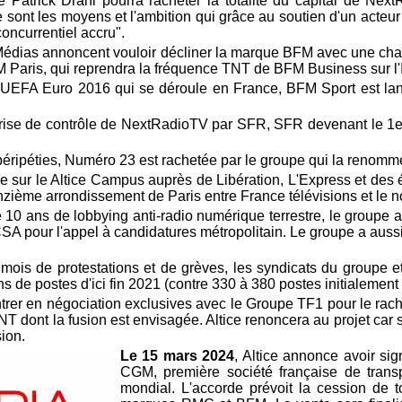
 Patrick Drahi pourra racheter la totalité du capital de Nex
 sont les moyens et l'ambition qui grâce au soutien d'un acteu
oncurrentiel accru".
édias annoncent vouloir décliner la marque BFM avec une chaîn
M Paris, qui reprendra la fréquence TNT de BFM Business sur l'
 l'UEFA Euro 2016 qui se déroule en France, BFM Sport est l
 prise de contrôle de NextRadioTV par SFR, SFR devenant le 1e
 péripéties, Numéro 23 est rachetée par le groupe qui la renom
 sur le Altice Campus auprès de Libération, L'Express et
des 
nzième arrondissement de Paris entre France télévisions et le 
 10 ans de lobbying anti-radio numérique terrestre, le groupe
pour l'appel à candidatures métropolitain. Le groupe a aussi
 mois de protestations et de grèves, les syndicats du groupe e
s de postes d'ici fin 2021 (contre 330 à 380 postes initialement
ntrer en négociation exclusives avec le Groupe TF1 pour le ra
TNT dont la fusion est envisagée. Altice renoncera au projet car
sion.
Le 15 mars 2024
, Altice annonce avoir s
CGM, première société française de transp
mondial. L'accorde prévoit la cession de t