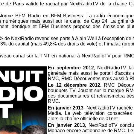
ce de Paris valide le rachat par NextRadioTV de la chaine C
nsforme BFM Radio en BFM Business. La radio économique 
ts numériques mais aussi sur le canal de Cap 24. La grille d
ent identique et BFM Business propose des émissions plutô
7% de NextRadio revend ses parts à Alain Weil à l'exception d
36,3% du capital (mais 49,8% des droits de vote) et Fimalac (pro
uveau canal sur la TNT en national à NextRadioTV pour RMC
En septembre 2012
, NextRadioTV fai
générale mais aussi le portail d'accè
RMC, RMC Découvertes mais aussi à R
Le 12 décembre 2012,
RMC Découver
bouquets TV. Jouant sur la marque RM
des documentaires et retransmettra très
RMC.
En janvier 2013
, NextRadioTV rachète 
Media. La web télévision consacrées 
alors la chaîne officielle de 01net.
En janvier 2013,
NextRadioTV conclu
Monaco encore actionnaire de RMC. Le g