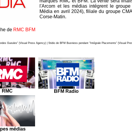
marques RMC et BFM. La vente sera finalis
l'Arcom et les médias intégrent le grou
Média en avril 2024), filiale du groupe C
Corse-Matin.
iche de
RMC BFM
Grandes Gueules" (Visual Press Agency) | Stidio de BFM Busniess pendant "Intégrale Placements" (Visual Pr
RMC
BFM Radio
pes médias