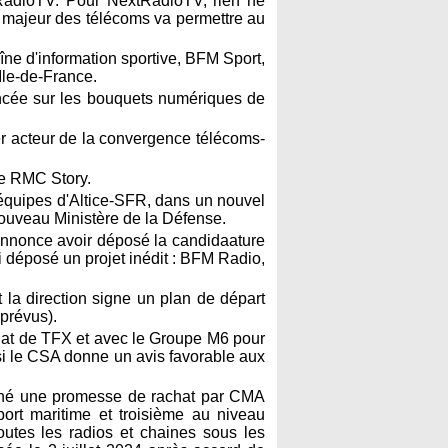
tRadioTV. Pour NextRadioTV, rien ne
r majeur des télécoms va permettre au
e d'information sportive, BFM Sport,
Ile-de-France.
ancée sur les bouquets numériques de
r acteur de la convergence télécoms-
me RMC Story.
équipes d'Altice-SFR, dans un nouvel
nouveau Ministère de la Défense.
 annonce avoir déposé la candidaature
 déposé un projet inédit : BFM Radio,
t la direction signe un plan de départ
 prévus).
chat de TFX et avec le Groupe M6 pour
 si le CSA donne un avis favorable aux
igné une promesse de rachat par CMA
ort maritime et troisième au niveau
outes les radios et chaines sous les