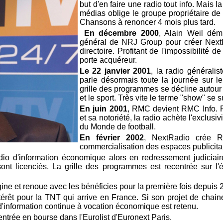
but d'en faire une radio tout info. Mais l
médias oblige le groupe propriétaire de
Chansons à renoncer 4 mois plus tard.
En décembre 2000
, Alain Weil dém
général de NRJ Group pour créer NextR
directoire. Profitant de l'impossibilité
porte acquéreur.
Le 22 janvier 2001
, la radio générali
parle désormais toute la journée sur l
grille des programmes se décline autour de 
et le sport. Très vite le terme "show" se 
En juin 2001
, RMC devient RMC Info. Pa
et sa notoriété, la radio achète l'exclusi
du Monde de football.
En février 2002
, NextRadio crée R
commercialisation des espaces publicita
io d'information économique alors en redressement judiciaire
ont licenciés. La grille des programmes est recentrée sur l'
ine et renoue avec les bénéficies pour la première fois depuis 
térêt pour la TNT qui arrive en France. Si son projet de chain
 d'information continue à vocation économique est retenu.
 entrée en bourse dans l'Eurolist d'Euronext Paris.