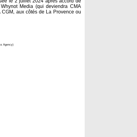
ée le 2 juillet 2024 après accord de
pe Whynot Media (qui deviendra CMA
MA CGM, aux côtés de La Provence ou
ess Agency)