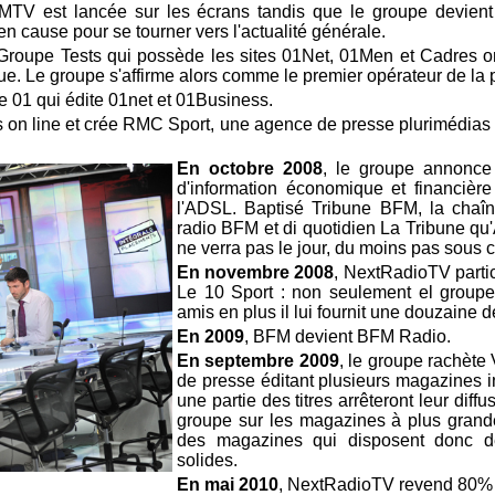
MTV est lancée sur les écrans tandis que le groupe devient 
 cause pour se tourner vers l'actualité générale.
Groupe Tests qui possède les sites 01Net, 01Men et Cadres on
ique. Le groupe s'affirme alors comme le premier opérateur de la
 01 qui édite 01net et 01Business.
n line et crée RMC Sport, une agence de presse plurimédias sp
En octobre 2008
, le groupe annonce
d'information économique et financière 
l'ADSL. Baptisé Tribune BFM, la chaîne
radio BFM et di quotidien La Tribune qu'A
ne verra pas le jour, du moins pas sous c
En novembre 2008
, NextRadioTV partic
Le 10 Sport : non seulement el group
amis en plus il lui fournit une douzaine
En 2009
, BFM devient BFM Radio.
En septembre 2009
, le groupe rachète
de presse éditant plusieurs magazines i
une partie des titres arrêteront leur dif
groupe sur les magazines à plus grande 
des magazines qui disposent donc de
solides.
En mai 2010
, NextRadioTV revend 80% d