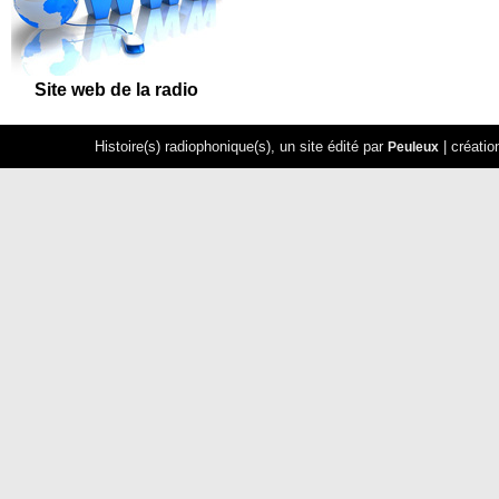
Site
web de la radio
Histoire(s) radiophonique(s), un site édité par
| créatio
Peuleux