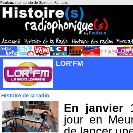
Peuleux
Le monde de Spirou et Fantasio
|
LOR'FM
Histoire de la radio
En janvier 
jour en Meur
de lancer une