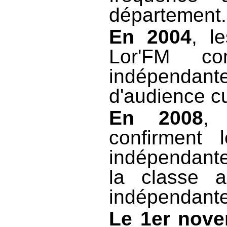
département.
En 2004
, l
Lor'FM co
indépendan
d'audience c
En 2008
, 
confirment 
indépendant
la classe 
indépendante
Le 1er nov