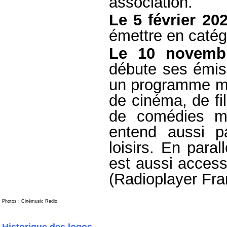
association.
Le 5 février 20
émettre en catég
Le 10 novemb
débute ses émis
un programme mu
de cinéma, de fi
de comédies mu
entend aussi pa
loisirs. En paral
est aussi access
(Radioplayer Fr
Photos : Cinémusic Radio