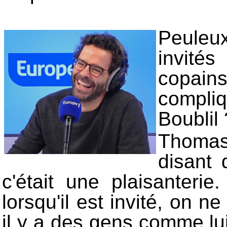
Peuleu
invité
copain
compli
Boublil 
Thomas
disant
c'était une plaisanteri
lorsqu'il est invité, on n
il y a des gens comme l