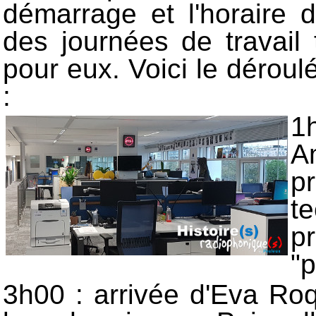
démarrage et l'horaire 
des journées de travail
pour eux. Voici le déroul
:
1
A
p
t
p
"p
3h00 : arrivée d'Eva Roqu