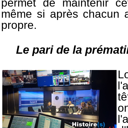
permet de maintenir ce
même si après chacun ap
propre.
Le pari de la prémat
L
l
t
o
l