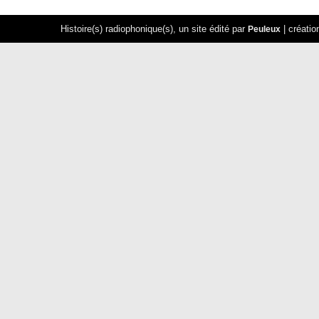
Histoire(s) radiophonique(s), un site édité par
| créatio
Peuleux