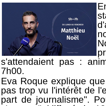
E
s
d
no
N
p
s'attendaient pas : an
7h00.
Eva Roque explique que 
pas trop vu l'intérêt de l
part de journalisme". Po