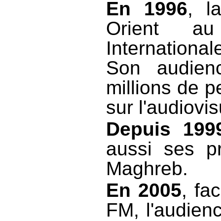
En 1996
, l
Orient a
Internationa
Son audien
millions de p
sur l'audiovi
Depuis 19
aussi ses p
Maghreb.
En 2005
, fa
FM, l'audien