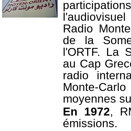
participati
l'audiovisue
Radio Monte-
de la Somer
l'ORTF. La S
au Cap Greco
radio inter
Monte-Carl
moyennes sur
En 1972
, R
émissions.