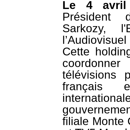
Le 4 avril
Président 
Sarkozy, l
l’Audiovisue
Cette holdin
coordonner 
télévisions 
français 
internatio
gouvernement
filiale Mont