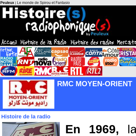
Peuleux
Le monde de Spirou et Fantasio
|
RMC MOYEN-ORIENT
Histoire de la radio
En 1969,
l