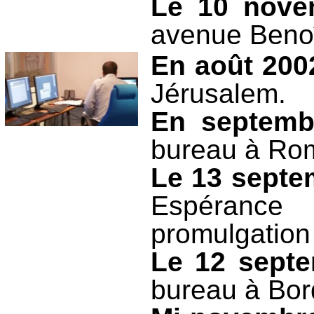
Le 10 nove
avenue Benoî
En août 200
Jérusalem.
En septemb
bureau à Ro
Le 13 septe
Espérance
promulgation 
Le 12 sept
bureau à Bor