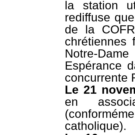
la station u
rediffuse qu
de la COFR
chrétiennes 
Notre-Dame
Espérance da
concurrente 
Le 21 nove
en associ
(conformém
catholique).