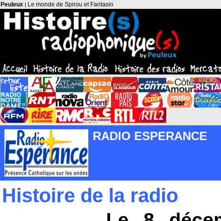
Peuleux
Le monde de Spirou et Fantasio
|
RADIO ESPERANCE
Histoire de la radio
Le 8 déce