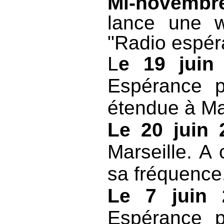
Mi-novemb
lance une w
"Radio espér
L
e 19 juin
Espérance p
étendue à Mar
Le 20 juin 
Marseille. A 
sa fréquence
Le 7 juin 
Espérance p