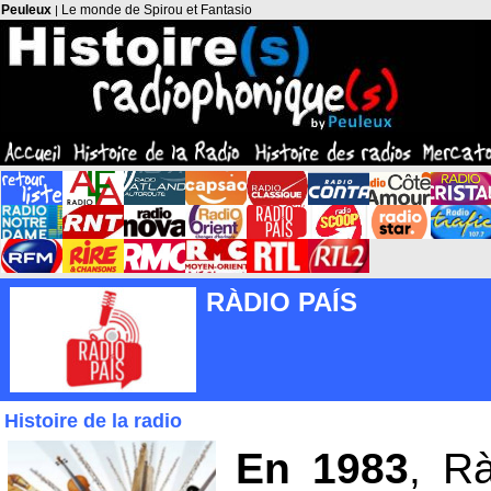
Peuleux
Le monde de Spirou et Fantasio
|
RÀDIO PAÍS
Histoire de la radio
En 1983
, R