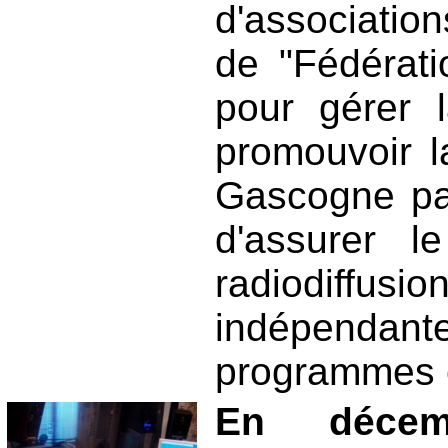
d'associatio
de "Fédérati
pour gérer l
promouvoir l
Gascogne pa
d'assurer l
radiodiffusio
indépendant
programmes e
En décem