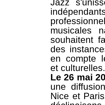
Jazz s'unis
indépenda
professionn
musicales na
souhaitent f
des instance
en compte le
et culturelles
Le 26 mai 2
une diffusio
Nice et Pari