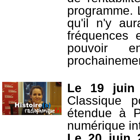
programme. L
qu'il n'y au
fréquences e
pouvoir e
prochaineme
Le 19 juin
Classique p
étendue à Pa
numérique int
Le 20 juin 