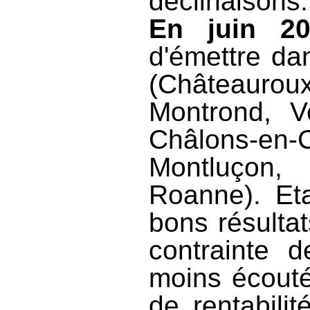
déclinaisons.
En juin 20
d'émettre da
(Châteaur
Montrond, Ve
Châlons-en
Montluçon,
Roanne). Eta
bons résultat
contrainte 
moins écouté
de rentabili