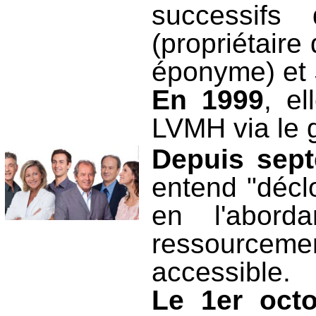
successifs
(propriétair
éponyme) et
En 1999
, e
LVMH via le 
Depuis sep
entend "décl
en l'abor
ressourcem
accessible.
Le 1er oct